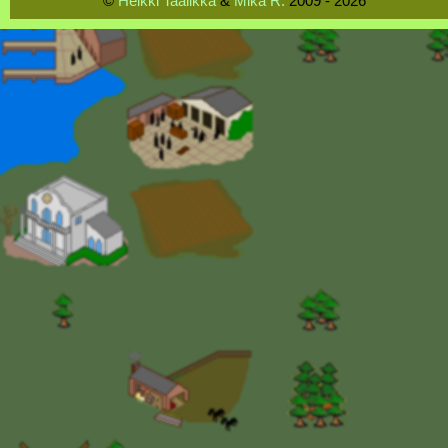
©
Heikki Taalikka
&
Mika R.
2009 - 2026