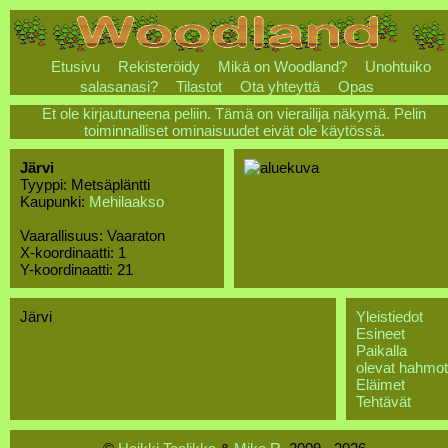
Etusivu
Rekisteröidy
Mikä on Woodland?
Unohtuiko
salasanasi?
Tilastot
Ota yhteyttä
Opas
Et ole kirjautuneena peliin. Tämä on vierailija näkymä. Pelin
toiminnalliset ominaisuudet eivät ole käytössä.
Järvi
Tyyppi: Metsäpläntti
Kaupunki:
Mehilaakso
Vaarallisuus: Vaaraton
X-koordinaatti: 1
Y-koordinaatti: 21
Järvi
Yleistiedot
Esineet
Paikalla
olevat hahmot
Eläimet
Tehtävät