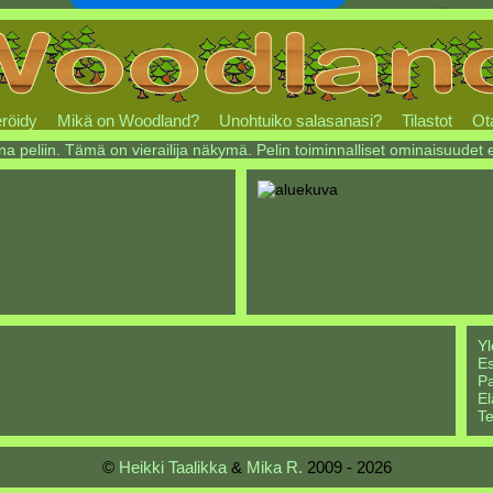
röidy
Mikä on Woodland?
Unohtuiko salasanasi?
Tilastot
Ot
na peliin. Tämä on vierailija näkymä. Pelin toiminnalliset ominaisuudet 
Yl
Es
Pa
El
Te
©
Heikki Taalikka
&
Mika R.
2009 - 2026