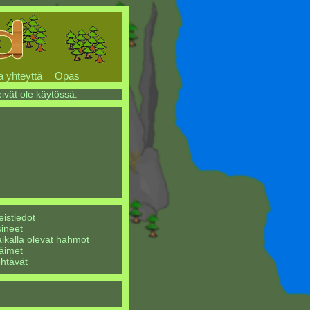
a yhteyttä
Opas
eivät ole käytössä.
eistiedot
ineet
ikalla olevat hahmot
äimet
htävät