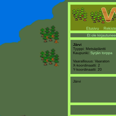
Etusivu
Rekiste
Et ole kirjautunee
Järvi
Tyyppi: Metsäpläntti
Kaupunki:
Syrjän torppa
Vaarallisuus: Vaaraton
X-koordinaatti: 2
Y-koordinaatti: 20
Järvi