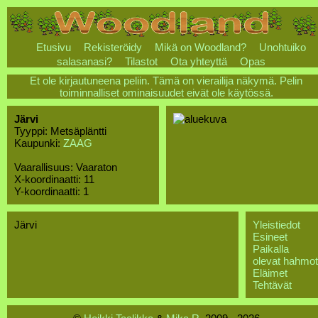
Etusivu
Rekisteröidy
Mikä on Woodland?
Unohtuiko
salasanasi?
Tilastot
Ota yhteyttä
Opas
Et ole kirjautuneena peliin. Tämä on vierailija näkymä. Pelin
toiminnalliset ominaisuudet eivät ole käytössä.
Järvi
Tyyppi: Metsäpläntti
Kaupunki:
ZAAG
Vaarallisuus: Vaaraton
X-koordinaatti: 11
Y-koordinaatti: 1
Järvi
Yleistiedot
Esineet
Paikalla
olevat hahmot
Eläimet
Tehtävät