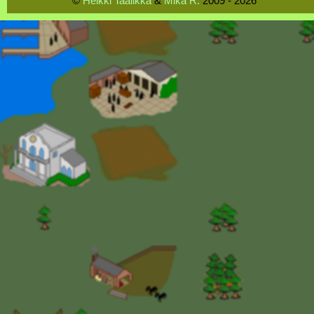
©
Heikki Taalikka
&
Mika R.
2009 - 2026