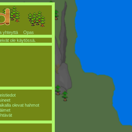
a yhteyttä
Opas
 eivät ole käytössä.
eistiedot
ineet
ikalla olevat hahmot
äimet
htävät