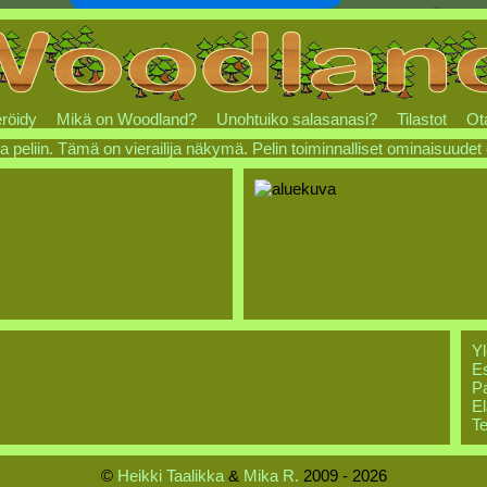
röidy
Mikä on Woodland?
Unohtuiko salasanasi?
Tilastot
Ot
a peliin. Tämä on vierailija näkymä. Pelin toiminnalliset ominaisuudet
Yl
Es
Pa
El
Te
©
Heikki Taalikka
&
Mika R.
2009 - 2026