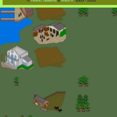
©
Heikki Taalikka
&
Mika R.
2009 - 2026