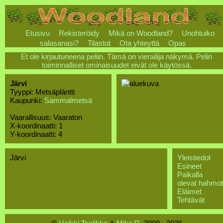
Etusivu
Rekisteröidy
Mikä on Woodland?
Unohtuiko
salasanasi?
Tilastot
Ota yhteyttä
Opas
Et ole kirjautuneena peliin. Tämä on vierailija näkymä. Pelin
toiminnalliset ominaisuudet eivät ole käytössä.
Järvi
Tyyppi: Metsäpläntti
Kaupunki:
Sammalmetsä
Vaarallisuus: Vaaraton
X-koordinaatti: 1
Y-koordinaatti: 4
Järvi
Yleistiedot
Esineet
Paikalla
olevat hahmot
Eläimet
Tehtävät