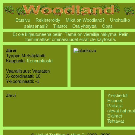
Etusivu
Rekisteröidy
Mikä on Woodland?
Unohtuiko
salasanasi?
Tilastot
Ota yhteyttä
Opas
Et ole kirjautuneena peliin. Tämä on vierailija näkymä. Pelin
toiminnalliset ominaisuudet eivät ole käytössä.
Järvi
Tyyppi: Metsäpläntti
Kaupunki:
Konnunkoski
Vaarallisuus: Vaaraton
X-koordinaatti: 10
Y-koordinaatti: -1
Järvi
Yleistiedot
Esineet
Paikalla
olevat hahmot
Eläimet
Tehtävät