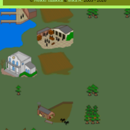
©
Heikki Taalikka
&
Mika R.
2009 - 2026