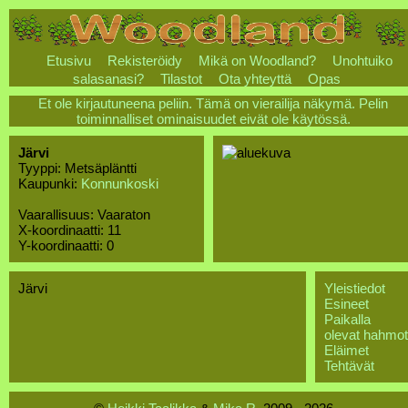
Etusivu
Rekisteröidy
Mikä on Woodland?
Unohtuiko
salasanasi?
Tilastot
Ota yhteyttä
Opas
Et ole kirjautuneena peliin. Tämä on vierailija näkymä. Pelin
toiminnalliset ominaisuudet eivät ole käytössä.
Järvi
Tyyppi: Metsäpläntti
Kaupunki:
Konnunkoski
Vaarallisuus: Vaaraton
X-koordinaatti: 11
Y-koordinaatti: 0
Järvi
Yleistiedot
Esineet
Paikalla
olevat hahmot
Eläimet
Tehtävät