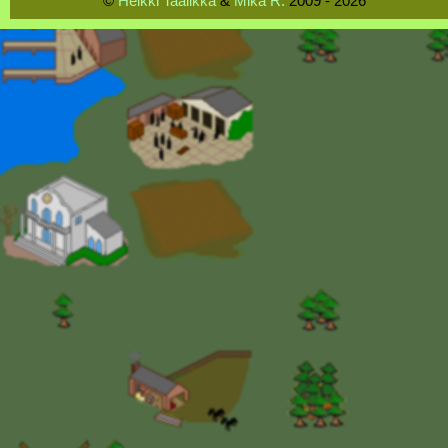
©
Heikki Taalikka
&
Mika R.
2009 - 2026