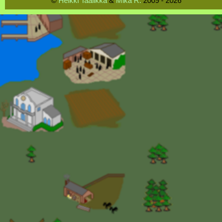
©
Heikki Taalikka
&
Mika R.
2009 - 2026