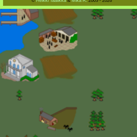
©
Heikki Taalikka
&
Mika R.
2009 - 2026