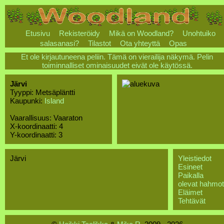
Etusivu
Rekisteröidy
Mikä on Woodland?
Unohtuiko
salasanasi?
Tilastot
Ota yhteyttä
Opas
Et ole kirjautuneena peliin. Tämä on vierailija näkymä. Pelin
toiminnalliset ominaisuudet eivät ole käytössä.
Järvi
Tyyppi: Metsäpläntti
Kaupunki:
Island
Vaarallisuus: Vaaraton
X-koordinaatti: 4
Y-koordinaatti: 3
Järvi
Yleistiedot
Esineet
Paikalla
olevat hahmot
Eläimet
Tehtävät