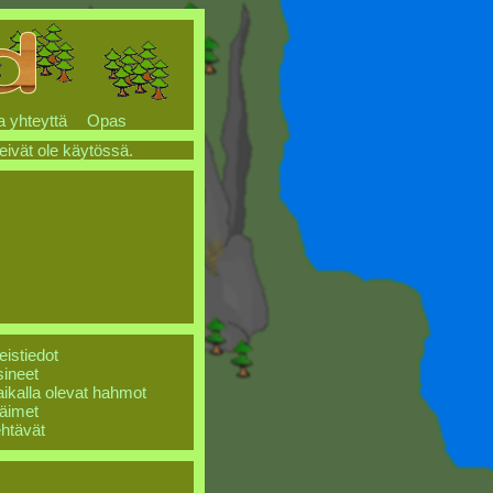
a yhteyttä
Opas
 eivät ole käytössä.
eistiedot
ineet
ikalla olevat hahmot
äimet
htävät