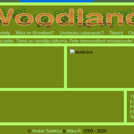
röidy
Mikä on Woodland?
Unohtuiko salasanasi?
Tilastot
Ot
a peliin. Tämä on vierailija näkymä. Pelin toiminnalliset ominaisuudet
Yl
Es
Pa
El
Te
©
Heikki Taalikka
&
Mika R.
2009 - 2026