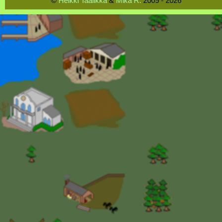
©
Heikki Taalikka
&
Mika R.
2009 - 2026