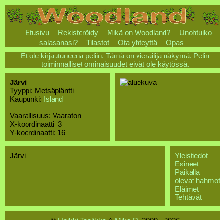
Etusivu
Rekisteröidy
Mikä on Woodland?
Unohtuiko
salasanasi?
Tilastot
Ota yhteyttä
Opas
Et ole kirjautuneena peliin. Tämä on vierailija näkymä. Pelin
toiminnalliset ominaisuudet eivät ole käytössä.
Järvi
Tyyppi: Metsäpläntti
Kaupunki:
Island
Vaarallisuus: Vaaraton
X-koordinaatti: 3
Y-koordinaatti: 16
Järvi
Yleistiedot
Esineet
Paikalla
olevat hahmot
Eläimet
Tehtävät