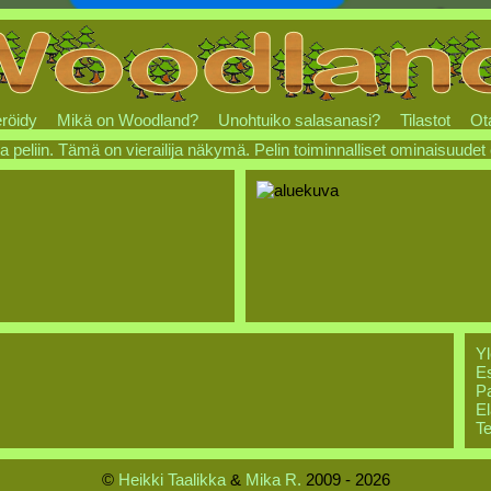
röidy
Mikä on Woodland?
Unohtuiko salasanasi?
Tilastot
Ot
a peliin. Tämä on vierailija näkymä. Pelin toiminnalliset ominaisuudet
Yl
Es
Pa
El
Te
©
Heikki Taalikka
&
Mika R.
2009 - 2026