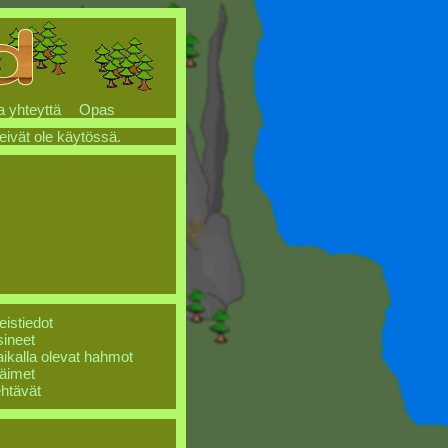
a yhteyttä
Opas
 eivät ole käytössä.
eistiedot
ineet
ikalla olevat hahmot
äimet
htävät