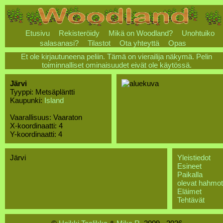
Etusivu
Rekisteröidy
Mikä on Woodland?
Unohtuiko
salasanasi?
Tilastot
Ota yhteyttä
Opas
Et ole kirjautuneena peliin. Tämä on vierailija näkymä. Pelin
toiminnalliset ominaisuudet eivät ole käytössä.
Järvi
Tyyppi: Metsäpläntti
Kaupunki:
Island
Vaarallisuus: Vaaraton
X-koordinaatti: 4
Y-koordinaatti: 4
Järvi
Yleistiedot
Esineet
Paikalla
olevat hahmot
Eläimet
Tehtävät