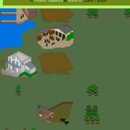
©
Heikki Taalikka
&
Mika R.
2009 - 2026