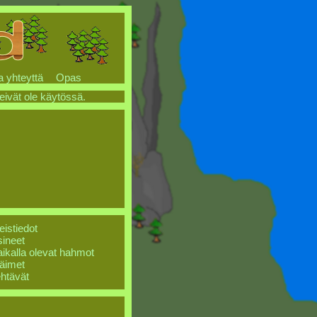
a yhteyttä
Opas
 eivät ole käytössä.
eistiedot
ineet
ikalla olevat hahmot
äimet
htävät