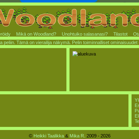
röidy
Mikä on Woodland?
Unohtuiko salasanasi?
Tilastot
Ot
a peliin. Tämä on vierailija näkymä. Pelin toiminnalliset ominaisuudet
Yl
Es
Pa
El
Te
©
Heikki Taalikka
&
Mika R.
2009 - 2026