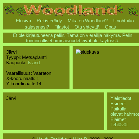
Etusivu
Rekisteröidy
Mikä on Woodland?
Unohtuiko
salasanasi?
Tilastot
Ota yhteyttä
Opas
Et ole kirjautuneena peliin. Tämä on vierailija näkymä. Pelin
toiminnalliset ominaisuudet eivät ole käytössä.
Järvi
Tyyppi: Metsäpläntti
Kaupunki:
Island
Vaarallisuus: Vaaraton
X-koordinaatti: 1
Y-koordinaatti: 14
Järvi
Yleistiedot
Esineet
Paikalla
olevat hahmot
Eläimet
Tehtävät