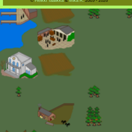
©
Heikki Taalikka
&
Mika R.
2009 - 2026