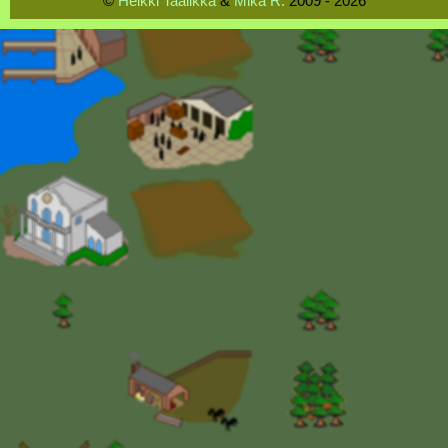
©
Heikki Taalikka
&
Mika R.
2009 - 2026