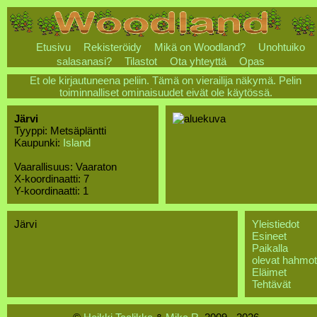
Etusivu
Rekisteröidy
Mikä on Woodland?
Unohtuiko
salasanasi?
Tilastot
Ota yhteyttä
Opas
Et ole kirjautuneena peliin. Tämä on vierailija näkymä. Pelin
toiminnalliset ominaisuudet eivät ole käytössä.
Järvi
Tyyppi: Metsäpläntti
Kaupunki:
Island
Vaarallisuus: Vaaraton
X-koordinaatti: 7
Y-koordinaatti: 1
Järvi
Yleistiedot
Esineet
Paikalla
olevat hahmot
Eläimet
Tehtävät