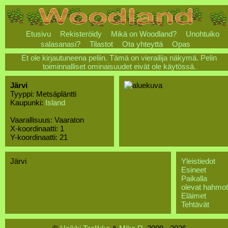
Etusivu
Rekisteröidy
Mikä on Woodland?
Unohtuiko
salasanasi?
Tilastot
Ota yhteyttä
Opas
Et ole kirjautuneena peliin. Tämä on vierailija näkymä. Pelin
toiminnalliset ominaisuudet eivät ole käytössä.
Järvi
Tyyppi: Metsäpläntti
Kaupunki:
Island
Vaarallisuus: Vaaraton
X-koordinaatti: 1
Y-koordinaatti: 21
Järvi
Yleistiedot
Esineet
Paikalla
olevat hahmot
Eläimet
Tehtävät