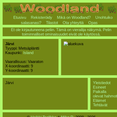
Etusivu
Rekisteröidy
Mikä on Woodland?
Unohtuiko
salasanasi?
Tilastot
Ota yhteyttä
Opas
Et ole kirjautuneena peliin. Tämä on vierailija näkymä. Pelin
toiminnalliset ominaisuudet eivät ole käytössä.
Järvi
Tyyppi: Metsäpläntti
Kaupunki:
Island
Vaarallisuus: Vaaraton
X-koordinaatti: 9
Y-koordinaatti: 9
Järvi
Yleistiedot
Esineet
Paikalla
olevat hahmot
Eläimet
Tehtävät