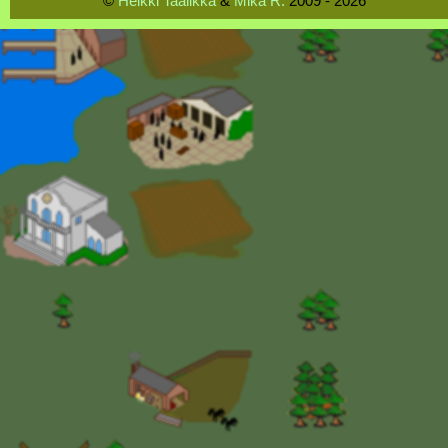
©
Heikki Taalikka
&
Mika R.
2009 - 2026