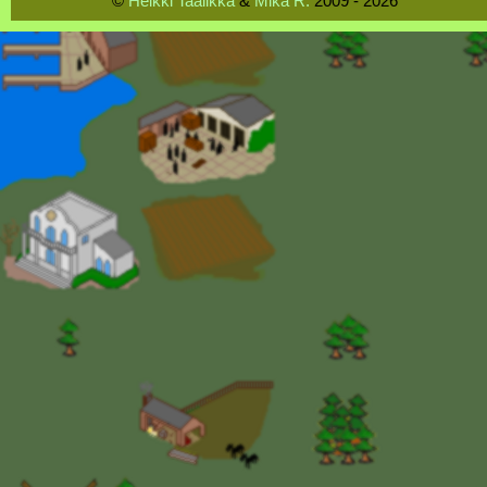
©
Heikki Taalikka
&
Mika R.
2009 - 2026