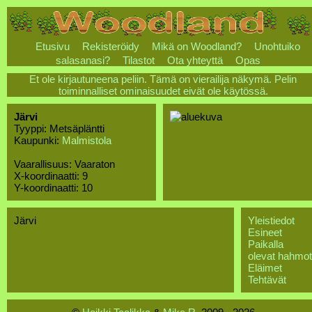
Etusivu
Rekisteröidy
Mikä on Woodland?
Unohtuiko
salasanasi?
Tilastot
Ota yhteyttä
Opas
Et ole kirjautuneena peliin. Tämä on vierailija näkymä. Pelin
toiminnalliset ominaisuudet eivät ole käytössä.
Järvi
Tyyppi: Metsäpläntti
Kaupunki:
Malmistola
Vaarallisuus: Vaaraton
X-koordinaatti: 9
Y-koordinaatti: 10
Järvi
Yleistiedot
Esineet
Paikalla
olevat hahmot
Eläimet
Tehtävät