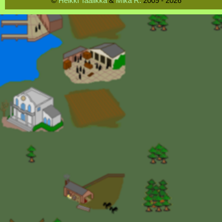
©
Heikki Taalikka
&
Mika R.
2009 - 2026