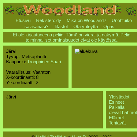
Etusivu
Rekisteröidy
Mikä on Woodland?
Unohtuiko
salasanasi?
Tilastot
Ota yhteyttä
Opas
Et ole kirjautuneena peliin. Tämä on vierailija näkymä. Pelin
toiminnalliset ominaisuudet eivät ole käytössä.
Järvi
Tyyppi: Metsäpläntti
Kaupunki:
Trooppinen Saari
Vaarallisuus: Vaaraton
X-koordinaatti: 8
Y-koordinaatti: 2
Järvi
Yleistiedot
Esineet
Paikalla
olevat hahmot
Eläimet
Tehtävät