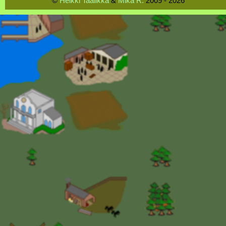
©
Heikki Taalikka
&
Mika R.
2009 - 2026