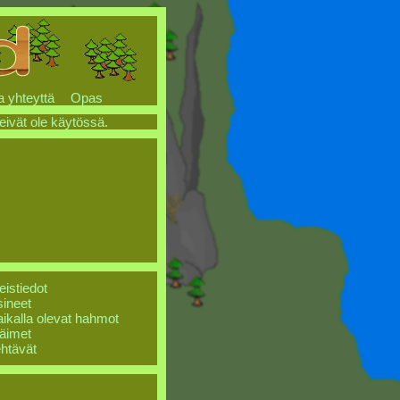
a yhteyttä
Opas
 eivät ole käytössä.
eistiedot
ineet
ikalla olevat hahmot
äimet
htävät