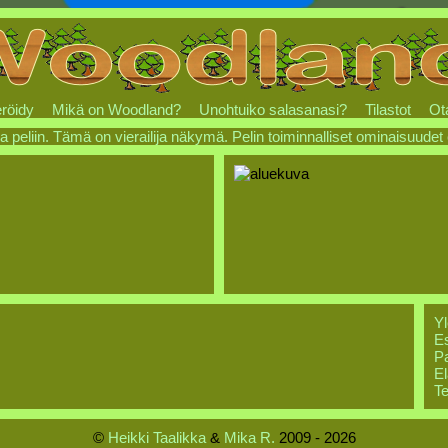
röidy
Mikä on Woodland?
Unohtuiko salasanasi?
Tilastot
Ot
a peliin. Tämä on vierailija näkymä. Pelin toiminnalliset ominaisuudet
Yl
Es
Pa
El
Te
©
Heikki Taalikka
&
Mika R.
2009 - 2026