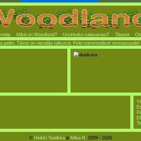
röidy
Mikä on Woodland?
Unohtuiko salasanasi?
Tilastot
Ot
a peliin. Tämä on vierailija näkymä. Pelin toiminnalliset ominaisuudet
Yl
Es
Pa
El
Te
©
Heikki Taalikka
&
Mika R.
2009 - 2026