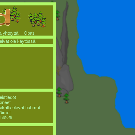
a yhteyttä
Opas
 eivät ole käytössä.
eistiedot
ineet
ikalla olevat hahmot
äimet
htävät