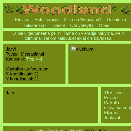
Etusivu
Rekisteröidy
Mikä on Woodland?
Unohtuiko
salasanasi?
Tilastot
Ota yhteyttä
Opas
Et ole kirjautuneena peliin. Tämä on vierailija näkymä. Pelin
toiminnalliset ominaisuudet eivät ole käytössä.
Järvi
Tyyppi: Metsäpläntti
Kaupunki:
Tropiikki
Vaarallisuus: Vaaraton
X-koordinaatti: 11
Y-koordinaatti: 21
Järvi
Yleistiedot
Esineet
Paikalla
olevat hahmot
Eläimet
Tehtävät