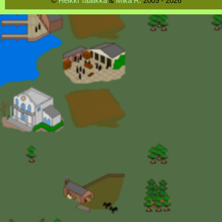
©
Heikki Taalikka
&
Mika R.
2009 - 2026