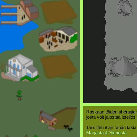
Raskaan töiden ahertajien
josta voit jalostaa itselles
Tai sitten ihan rahan takia
Marjasta & Sienestä