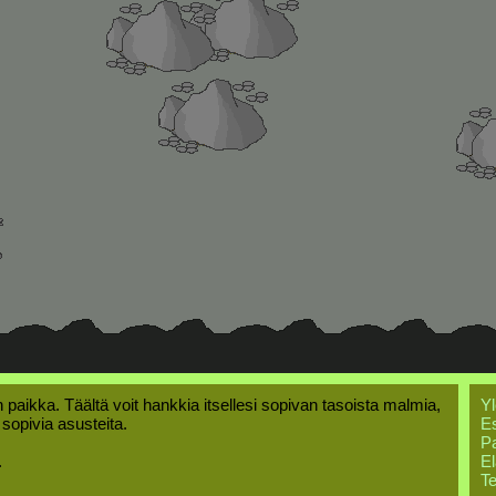
 paikka. Täältä voit hankkia itsellesi sopivan tasoista malmia,
Yl
i sopivia asusteita.
Es
Pa
.
El
Te