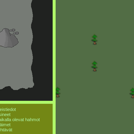
eistiedot
ineet
ikalla olevat hahmot
äimet
htävät