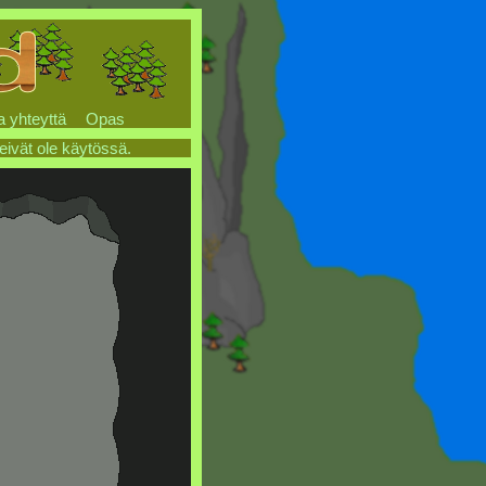
a yhteyttä
Opas
 eivät ole käytössä.