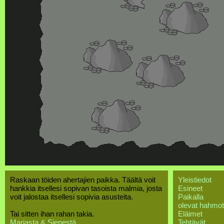
Raskaan töiden ahertajien paikka. Täältä voit
Yleistiedot
hankkia itsellesi sopivan tasoista malmia, josta
Esineet
voit jalostaa itsellesi sopivia asusteita.
Paikalla
olevat hahmot
Tai sitten ihan rahan takia.
Eläimet
Marjasta & Sienestä
Tehtävät