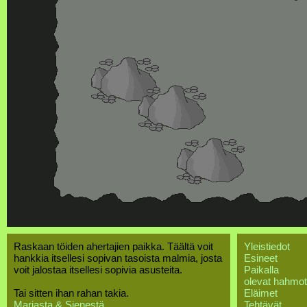
Raskaan töiden ahertajien paikka. Täältä voit
Yleistiedot
hankkia itsellesi sopivan tasoista malmia, josta
Esineet
voit jalostaa itsellesi sopivia asusteita.
Paikalla
olevat hahmot
Tai sitten ihan rahan takia.
Eläimet
Marjasta & Sienestä
Tehtävät