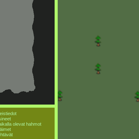
eistiedot
ineet
ikalla olevat hahmot
äimet
htävät