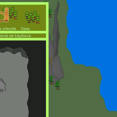
a yhteyttä
Opas
 eivät ole käytössä.