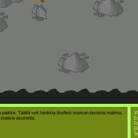
 paikka. Täältä voit hankkia itsellesi sopivan tasoista malmia,
Yl
i sopivia asusteita.
Es
Pa
.
El
Te