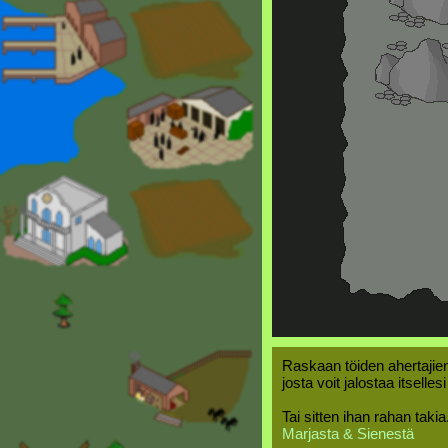
Raskaan töiden ahertajien
josta voit jalostaa itselles
Tai sitten ihan rahan takia
Marjasta & Sienestä