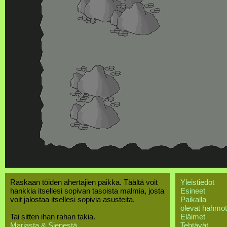
Raskaan töiden ahertajien paikka. Täältä voit
Yleistiedot
hankkia itsellesi sopivan tasoista malmia, josta
Esineet
voit jalostaa itsellesi sopivia asusteita.
Paikalla
olevat hahmot
Tai sitten ihan rahan takia.
Eläimet
Marjasta & Sienestä
Tehtävät