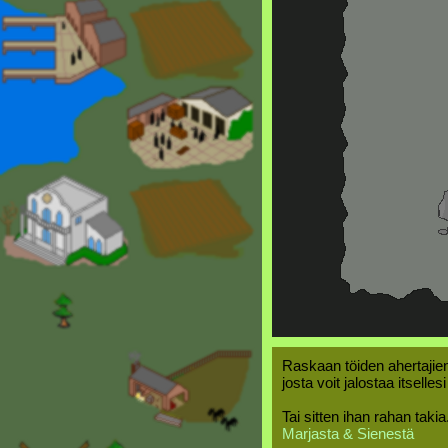
Raskaan töiden ahertajien
josta voit jalostaa itselles
Tai sitten ihan rahan takia
Marjasta & Sienestä