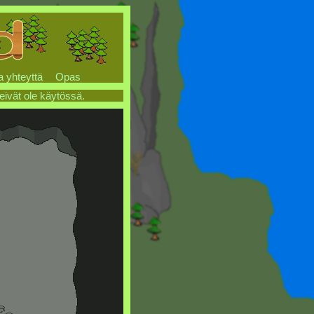
a yhteyttä
Opas
 eivät ole käytössä.