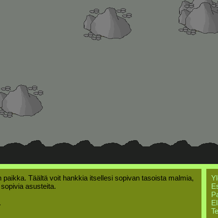
 paikka. Täältä voit hankkia itsellesi sopivan tasoista malmia,
Yl
i sopivia asusteita.
Es
Pa
.
El
Te