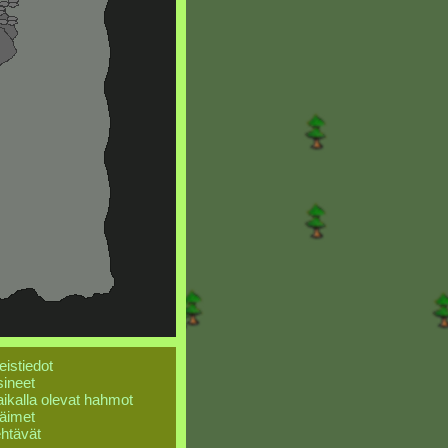
eistiedot
ineet
ikalla olevat hahmot
äimet
htävät