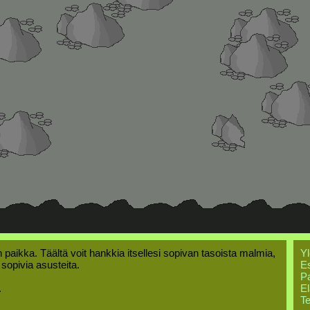
 paikka. Täältä voit hankkia itsellesi sopivan tasoista malmia,
Yl
i sopivia asusteita.
Es
Pa
.
El
Te