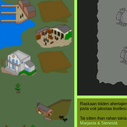
Raskaan töiden ahertajien
josta voit jalostaa itselles
Tai sitten ihan rahan takia
Marjasta & Sienestä