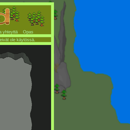
a yhteyttä
Opas
 eivät ole käytössä.