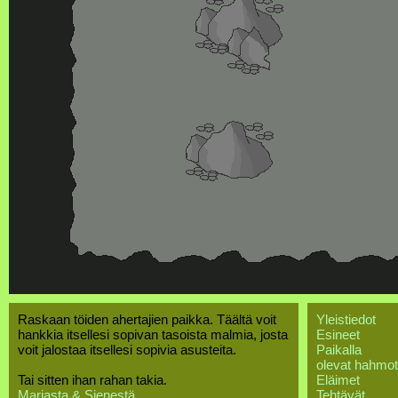
Raskaan töiden ahertajien paikka. Täältä voit
Yleistiedot
hankkia itsellesi sopivan tasoista malmia, josta
Esineet
voit jalostaa itsellesi sopivia asusteita.
Paikalla
olevat hahmot
Tai sitten ihan rahan takia.
Eläimet
Marjasta & Sienestä
Tehtävät