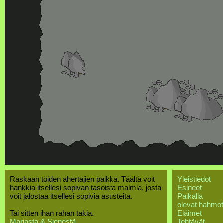
Raskaan töiden ahertajien paikka. Täältä voit
Yleistiedot
hankkia itsellesi sopivan tasoista malmia, josta
Esineet
voit jalostaa itsellesi sopivia asusteita.
Paikalla
olevat hahmot
Tai sitten ihan rahan takia.
Eläimet
Marjasta & Sienestä
Tehtävät