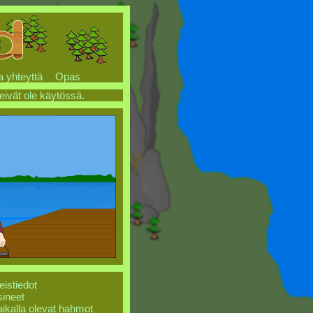
a yhteyttä
Opas
 eivät ole käytössä.
eistiedot
ineet
ikalla olevat hahmot