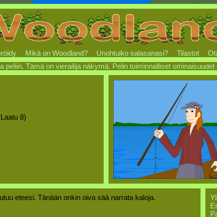
röidy
Mikä on Woodland?
Unohtuiko salasanasi?
Tilastot
Ot
a peliin. Tämä on vierailija näkymä. Pelin toiminnalliset ominaisuudet
(Laatu 8)
tuu eteesi. Tänään onkin oiva sää narrata kaloja.
Yl
Es
Pa