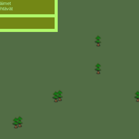
äimet
htävät