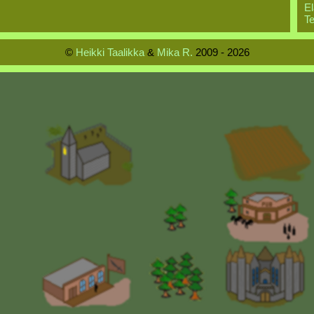
El
Te
©
Heikki Taalikka
&
Mika R.
2009 - 2026