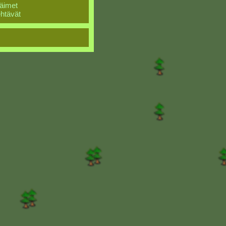
äimet
htävät