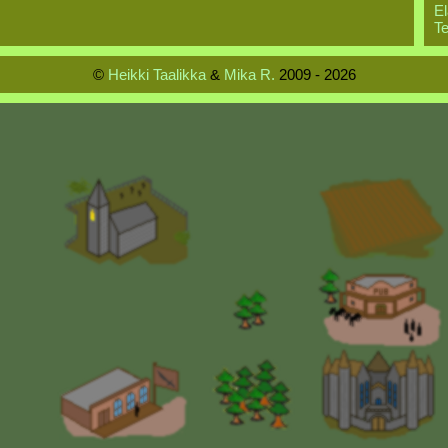
El
Te
©
Heikki Taalikka
&
Mika R.
2009 - 2026