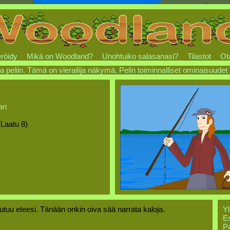
röidy
Mikä on Woodland?
Unohtuiko salasanasi?
Tilastot
Ot
a peliin. Tämä on vierailija näkymä. Pelin toiminnalliset ominaisuudet
ri
(Laatu 8)
tuu eteesi. Tänään onkin oiva sää narrata kaloja.
Yl
Es
Pa