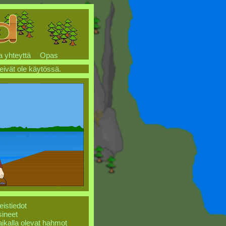
a yhteyttä
Opas
 eivät ole käytössä.
eistiedot
ineet
ikalla olevat hahmot