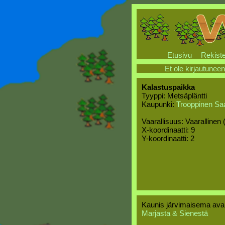
Etusivu
Rekiste
Et ole kirjautuneen
Kalastuspaikka
Tyyppi: Metsäpläntti
Kaupunki:
Trooppinen Saa
Vaarallisuus: Vaarallinen 
X-koordinaatti: 9
Y-koordinaatti: 2
Kaunis järvimaisema avau
Marjasta & Sienestä