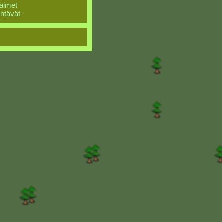
äimet
htävät