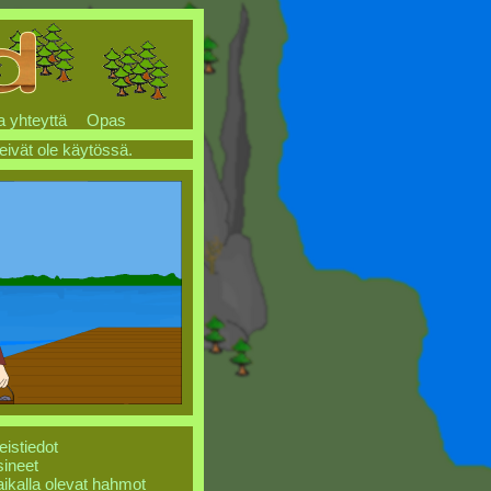
a yhteyttä
Opas
 eivät ole käytössä.
eistiedot
ineet
ikalla olevat hahmot