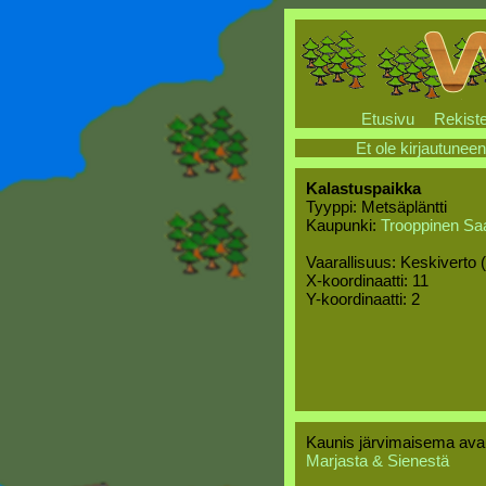
Etusivu
Rekiste
Et ole kirjautuneen
Kalastuspaikka
Tyyppi: Metsäpläntti
Kaupunki:
Trooppinen Saa
Vaarallisuus: Keskiverto 
X-koordinaatti: 11
Y-koordinaatti: 2
Kaunis järvimaisema avau
Marjasta & Sienestä