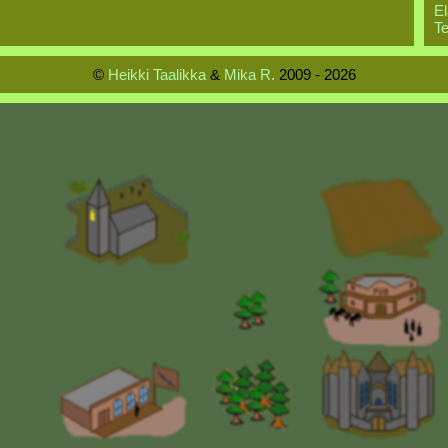
El
Te
©
Heikki Taalikka
&
Mika R.
2009 - 2026