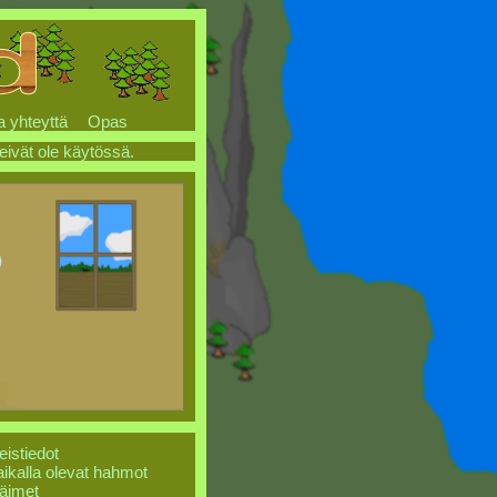
a yhteyttä
Opas
 eivät ole käytössä.
eistiedot
ikalla olevat hahmot
äimet