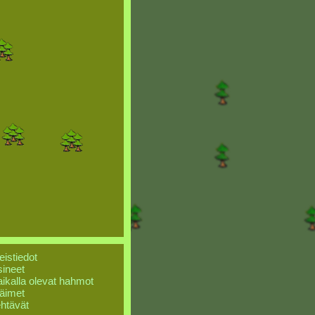
eistiedot
ineet
ikalla olevat hahmot
äimet
htävät