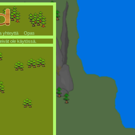
a yhteyttä
Opas
 eivät ole käytössä.