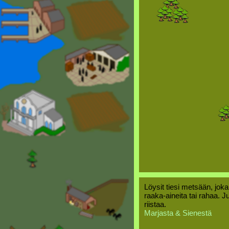
Löysit tiesi metsään, joka
raaka-aineita tai rahaa. J
riistaa.
Marjasta & Sienestä