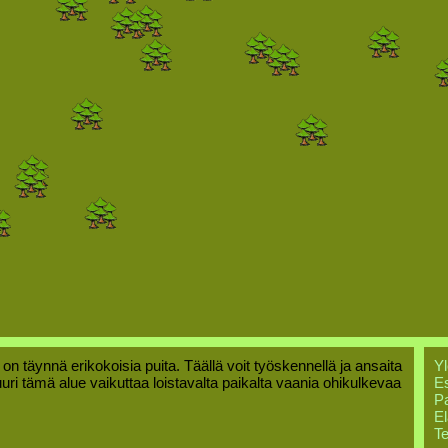
 on täynnä erikokoisia puita. Täällä voit työskennellä ja ansaita
Yl
uuri tämä alue vaikuttaa loistavalta paikalta vaania ohikulkevaa
Es
Pa
El
Te