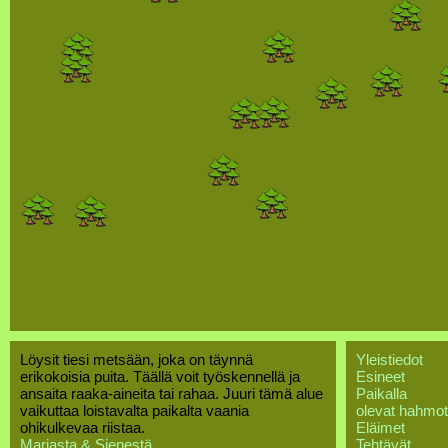
Löysit tiesi metsään, joka on täynnä
Yleistiedot
erikokoisia puita. Täällä voit työskennellä ja
Esineet
ansaita raaka-aineita tai rahaa. Juuri tämä alue
Paikalla
vaikuttaa loistavalta paikalta vaania
olevat hahmot
ohikulkevaa riistaa.
Eläimet
Marjasta & Sienestä
Tehtävät