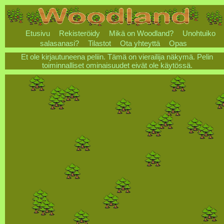
Etusivu
Rekisteröidy
Mikä on Woodland?
Unohtuiko
salasanasi?
Tilastot
Ota yhteyttä
Opas
Et ole kirjautuneena peliin. Tämä on vierailija näkymä. Pelin
toiminnalliset ominaisuudet eivät ole käytössä.