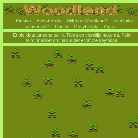
Etusivu
Rekisteröidy
Mikä on Woodland?
Unohtuiko
salasanasi?
Tilastot
Ota yhteyttä
Opas
Et ole kirjautuneena peliin. Tämä on vierailija näkymä. Pelin
toiminnalliset ominaisuudet eivät ole käytössä.