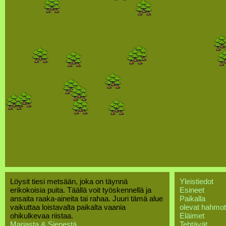
Löysit tiesi metsään, joka on täynnä
Yleistiedot
erikokoisia puita. Täällä voit työskennellä ja
Esineet
ansaita raaka-aineita tai rahaa. Juuri tämä alue
Paikalla
vaikuttaa loistavalta paikalta vaania
olevat hahmot
ohikulkevaa riistaa.
Eläimet
Marjasta & Sienestä
Tehtävät