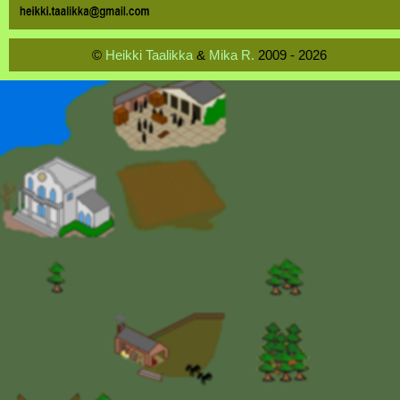
©
Heikki Taalikka
&
Mika R.
2009 - 2026