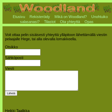
Etusivu
Rekisteröidy
Mikä on Woodland?
Unohtuiko
salasanasi?
Tilastot
Ota yhteyttä
Opas
Voit ottaa pelin sisäisesti yhteyttä ylläpitoon lähettämällä viestin
pelaajalle Hege, tai alla olevalla lomakkeella.
Otsikko
Sähköposti
Viesti
Heikki Taalikka