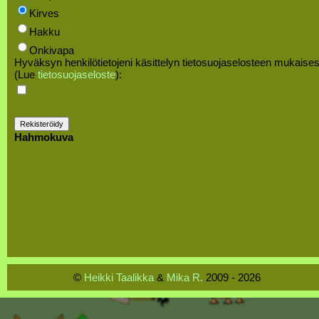
Kirves
Hakku
Onkivapa
Hyväksyn henkilötietojeni käsittelyn tietosuojaselosteen mukaises
(Lue
tietosuojaseloste
):
Hahmokuva
©
Heikki Taalikka
&
Mika R.
2009 - 2026