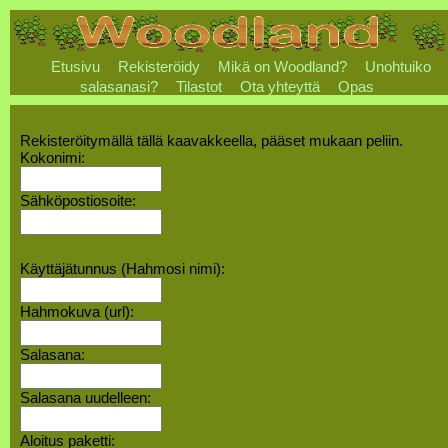
Etusivu
Rekisteröidy
Mikä on Woodland?
Unohtuiko
salasanasi?
Tilastot
Ota yhteyttä
Opas
Rekisteröitymällä tällä kaavakkeella, pääset mukaan peliin.
Kokonimi:
Sähköpostiosoite:
Käyttäjätunnus (Hahmosi nimi):
Hahmokuva (url):
Salasana:
Salasana uudelleen:
Aloitus paketti: