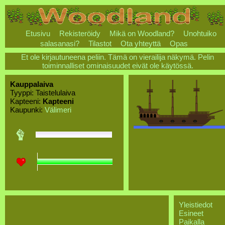
Etusivu
Rekisteröidy
Mikä on Woodland?
Unohtuiko
salasanasi?
Tilastot
Ota yhteyttä
Opas
Et ole kirjautuneena peliin. Tämä on vierailija näkymä. Pelin
toiminnalliset ominaisuudet eivät ole käytössä.
Kauppalaiva
Tyyppi: Taistelulaiva
Kapteeni:
Kapteeni
Kaupunki:
Välimeri
Yleistiedot
Esineet
Paikalla