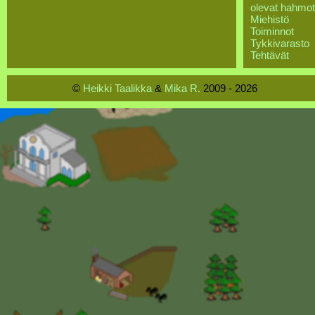
olevat hahmot
Miehistö
Toiminnot
Tykkivarasto
Tehtävät
©
Heikki Taalikka
&
Mika R.
2009 - 2026