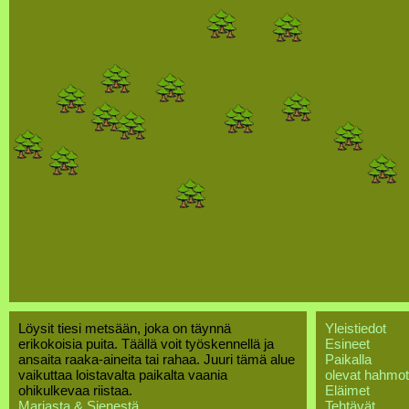
Löysit tiesi metsään, joka on täynnä
Yleistiedot
erikokoisia puita. Täällä voit työskennellä ja
Esineet
ansaita raaka-aineita tai rahaa. Juuri tämä alue
Paikalla
vaikuttaa loistavalta paikalta vaania
olevat hahmot
ohikulkevaa riistaa.
Eläimet
Marjasta & Sienestä
Tehtävät