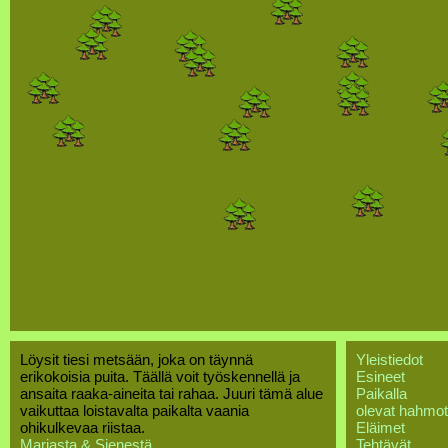
Löysit tiesi metsään, joka on täynnä
Yleistiedot
erikokoisia puita. Täällä voit työskennellä ja
Esineet
ansaita raaka-aineita tai rahaa. Juuri tämä alue
Paikalla
vaikuttaa loistavalta paikalta vaania
olevat hahmot
ohikulkevaa riistaa.
Eläimet
Marjasta & Sienestä
Tehtävät