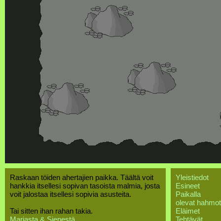
Raskaan töiden ahertajien paikka. Täältä voit
Yleistiedot
hankkia itsellesi sopivan tasoista malmia, josta
Esineet
voit jalostaa itsellesi sopivia asusteita.
Paikalla
olevat hahmot
Tai sitten ihan rahan takia.
Eläimet
Marjasta & Sienestä
Tehtävät